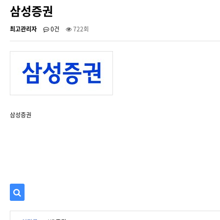
삼성증권
최고관리자
0건
722회
삼성증권
검